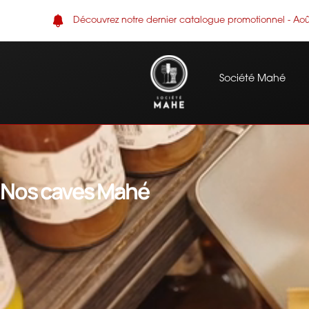
Découvrez notre dernier catalogue promotionnel - Aoû
Société Mahé
Nos caves Mahé