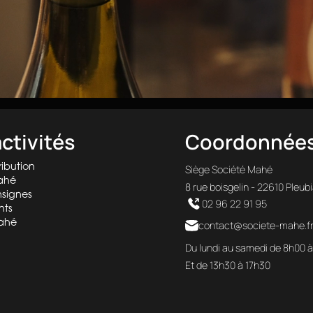
ctivités
Coordonnée
ibution
Siège Société Mahé
ahé
8 rue boisgelin - 22610 Pleub
signes
02 96 22 91 95
nts
ahé
contact@societe-mahe.f
Du lundi au samedi de 8h00 
Et de 13h30 à 17h30