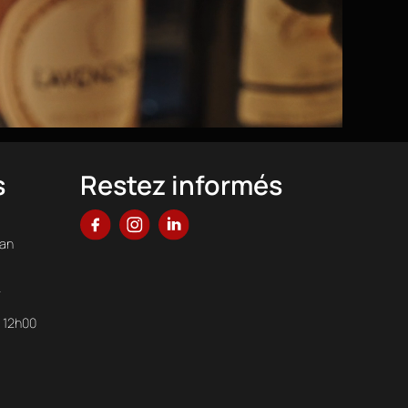
s
Restez informés
ian
r
à 12h00