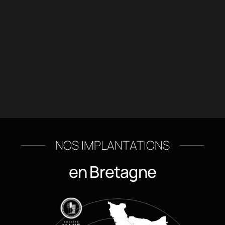
Références
Collaborateurs
60
60
Références
Références de
de vins Mahé
Bières Pression
3
3
Entrepôts
Caves
en Bretagne
NOS IMPLANTATIONS
en Bretagne