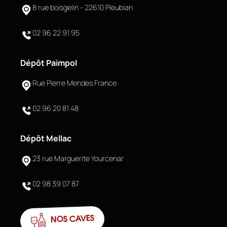
8 rue boisgelin - 22610 Pleubian
02 96 22 91 95
Dépôt Paimpol
Rue Pierre Mendes France
02 96 20 81 48
Dépôt Mellac
23 rue Marguerite Yourcenar
02 98 39 07 87
NOS CAVES