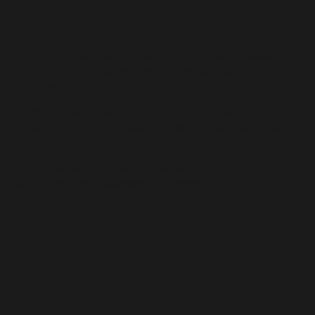
E
n
t
r
e
p
r
i
s
e
f
a
m
i
l
i
a
l
e
à
t
a
i
l
l
e
h
u
m
a
i
n
e
,
n
o
u
s
s
o
m
m
e
s
s
p
é
c
i
a
l
i
s
é
e
s
d
a
n
s
l
a
d
i
s
t
r
i
b
u
t
i
o
n
t
o
u
t
e
s
b
o
i
s
s
o
n
s
e
n
B
r
e
t
a
g
n
e
a
u
p
r
è
s
d
e
s
c
a
f
é
s
,
b
a
r
s
,
r
e
s
t
a
u
r
a
n
t
s
,
h
ô
t
e
l
s
e
t
é
v
è
n
e
m
e
n
t
s
d
e
p
u
i
s
p
l
u
s
d
e
8
0
a
n
s
.
L
e
n
é
g
o
c
e
d
e
v
i
n
s
a
s
s
o
c
i
é
s
a
u
c
o
n
d
i
t
i
o
n
n
e
m
e
n
t
(
M
i
s
e
e
n
b
o
u
t
e
i
l
l
e
&
m
i
s
e
e
n
b
a
g
i
n
b
o
x
)
e
s
t
é
g
a
l
e
m
e
n
t
u
n
e
d
e
n
o
s
a
c
t
i
v
i
t
é
s
m
a
j
e
u
r
e
s
.
L
a
p
r
o
x
i
m
i
t
é
,
l
e
s
e
r
v
i
c
e
,
l
e
c
o
n
s
e
i
l
,
l
a
f
l
e
x
i
b
i
l
i
t
é
,
l
’
e
x
p
e
r
t
i
s
e
e
t
l
a
s
é
l
e
c
t
i
o
n
d
e
l
a
r
g
e
s
g
a
m
m
e
s
d
e
b
i
è
r
e
s
,
v
i
n
s
,
s
p
i
r
i
t
u
e
u
x
,
c
i
d
r
e
s
,
s
o
f
t
s
,
e
a
u
x
…
c
o
h
é
r
e
n
t
e
s
e
t
a
d
a
p
t
é
e
s
à
v
o
t
r
e
m
é
t
i
e
r
.
80
750
ans d'expérience
Clients
2500
42